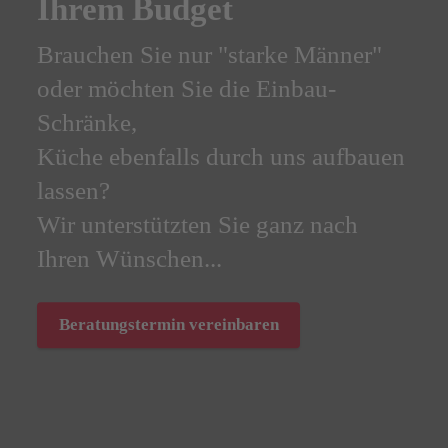
Umzugskis
Verpackun
tarke Männer"
e Einbau-
al
Als erfahrenes Umz
ch uns aufbauen
wissen
wir ganz genau wora
e ganz nach
Umzug ankommt.
Jetzt anrufen und umf
baren
lassen.