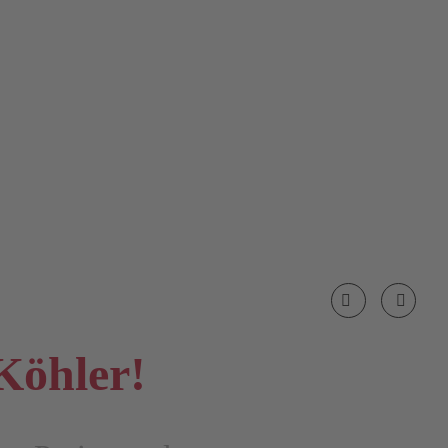
Previous
Next
Köhler!