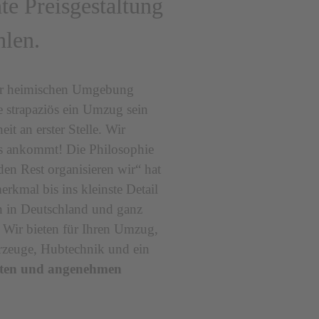
te Preisgestaltung
hlen.
hrer heimischen Umgebung
e strapaziös ein Umzug sein
it an erster Stelle. Wir
es ankommt! Die Philosophie
en Rest organisieren wir“ hat
rkmal bis ins kleinste Detail
en in Deutschland und ganz
 Wir bieten für Ihren Umzug,
rzeuge, Hubtechnik und ein
ten und angenehmen