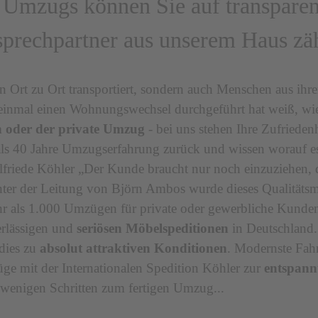
s Umzugs können Sie auf transparen
prechpartner aus unserem Haus zä
n Ort zu Ort transportiert, sondern auch Menschen aus i
n einmal einen Wohnungswechsel durchgeführt hat weiß, wi
 oder der private Umzug
- bei uns stehen Ihre Zufriedenhe
 als 40 Jahre Umzugserfahrung zurück und wissen worauf 
friede Köhler „Der Kunde braucht nur noch einzuziehen, d
nter der Leitung von Björn Ambos wurde dieses Qualitätsme
mehr als 1.000 Umzügen für private oder gewerbliche Kund
erlässigen und
seriösen Möbelspeditionen
in Deutschland.
dies zu
absolut attraktiven Konditionen
. Modernste Fah
e mit der Internationalen Spedition Köhler zur
entspann
r wenigen Schritten zum fertigen Umzug...